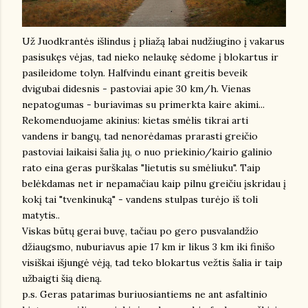
Už Juodkrantės išlindus į pliažą labai nudžiugino į vakarus
pasisukęs vėjas, tad nieko nelaukę sėdome į blokartus ir
pasileidome tolyn. Halfvindu einant greitis beveik
dvigubai didesnis - pastoviai apie 30 km/h. Vienas
nepatogumas - buriavimas su primerkta kaire akimi...
Rekomenduojame akinius: kietas smėlis tikrai arti
vandens ir bangų, tad nenorėdamas prarasti greičio
pastoviai laikaisi šalia jų, o nuo priekinio/kairio galinio
rato eina geras purškalas "lietutis su smėliuku". Taip
belėkdamas net ir nepamačiau kaip pilnu greičiu įskridau į
kokį tai "tvenkinuką" - vandens stulpas turėjo iš toli
matytis..
Viskas būtų gerai buvę, tačiau po gero pusvalandžio
džiaugsmo, nuburiavus apie 17 km ir likus 3 km iki finišo
visiškai išjungė vėją, tad teko blokartus vežtis šalia ir taip
užbaigti šią dieną.
p.s. Geras patarimas buriuosiantiems ne ant asfaltinio