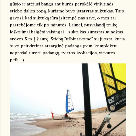
gūsio ir atėjusi banga ant burės perskėlė viršutinės
stiebo dalies topą, kuriame buvo įstatytas suktukas. Taip
gavosi, kad suktuką jūra įsitempė pas save, o mes tai
pastebėjome tik po minutės. Laimei, pusvalandį trukę
ieškojimai baigėsi vaisingai - suktukas surastas nuneštas
srovės 5 m. į šiaurę. Stiebą "užbintavome" su juosta, kuria
buvo pritvirtinta atsarginė padanga (rem. komplektui
neprošal turėti: padangą, tvirtos izoliacijos, virvutės,
peilį, ..)