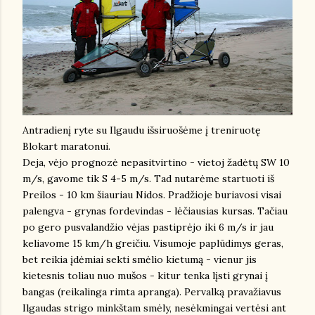
Antradienį ryte su Ilgaudu išsiruošėme į treniruotę
Blokart maratonui.
Deja, vėjo prognozė nepasitvirtino - vietoj žadėtų SW 10
m/s, gavome tik S 4-5 m/s. Tad nutarėme startuoti iš
Preilos - 10 km šiauriau Nidos. Pradžioje buriavosi visai
palengva - grynas fordevindas - lėčiausias kursas. Tačiau
po gero pusvalandžio vėjas pastiprėjo iki 6 m/s ir jau
keliavome 15 km/h greičiu. Visumoje paplūdimys geras,
bet reikia įdėmiai sekti smėlio kietumą - vienur jis
kietesnis toliau nuo mušos - kitur tenka lįsti grynai į
bangas (reikalinga rimta apranga). Pervalką pravažiavus
Ilgaudas strigo minkštam smėly, nesėkmingai vertėsi ant