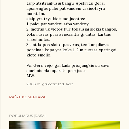
tarp atsitraukusiu bangu. Apskritai gerai
apsirengus palei pat vandeni vaziuoti yra
nuostabu.
siaip yra trys kietumo juostos:
1. palei pat vandeni arba vandeny.
2. metras uz vietos kur toliausiai siekia bangos,
toks rusvas prasisvieciantis gruntas, kartais
raibuliuotas.
3. ant kopos slaito pasvirus, ten kur pliazas
pereina i kopa yra koks 1-2 m ruozas ypatingai
kieto smelio.
Vo. Gero vejo. gal kada prisijungsiu su savo
smeliniu eko aparatu prie jusu.
MW.
2008 m. gruodžio 12 d. 14:17
RAŠYTI KOMENTARĄ
POPULIARŪS ĮRAŠAI