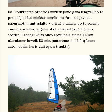
Iki Juodkrantės pradžios nuriedėjome gana lengvai, po to
prasidėjo labai minkšto smėlio ruožas, tad gavome
paburiuoti ir ant asfalto - dviračių taku ir po to pajūriu
einančia asfaltuota gatve iki Juodkrantės gelbėjimo
stoties. Kadangi vėjas buvo apysilpnis, tiems 4,5 km
užtrukome beveik 50 min. (nutarėme, kad būtų šaunu
automobilis, kuris galėtų partraukti:).