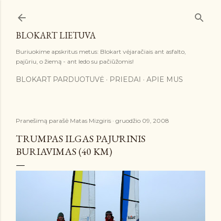
Praleisti ir pereiti prie pagrindinio turinio
BLOKART LIETUVA
Buriuokime apskritus metus: Blokart vėjaračiais ant asfalto,
pajūriu, o žiemą - ant ledo su pačiūžomis!
BLOKART PARDUOTUVĖ
PRIEDAI
APIE MUS
Pranešimą parašė
Matas Mizgiris
gruodžio 09, 2008
TRUMPAS ILGAS PAJŪRINIS
BURIAVIMAS (40 KM)