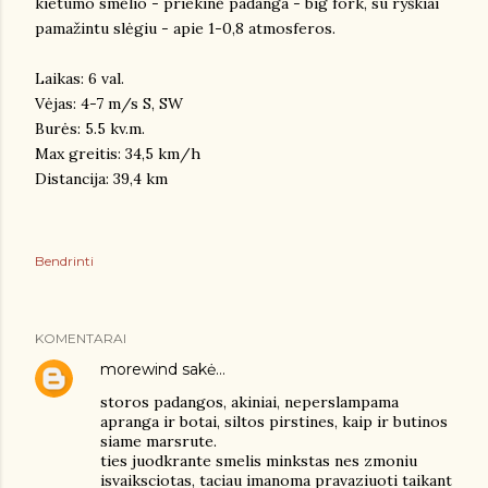
kietumo smėlio - priekinė padanga - big fork, su ryškiai
pamažintu slėgiu - apie 1-0,8 atmosferos.
Laikas: 6 val.
Vėjas: 4-7 m/s S, SW
Burės: 5.5 kv.m.
Max greitis: 34,5 km/h
Distancija: 39,4 km
Bendrinti
KOMENTARAI
morewind
sakė…
storos padangos, akiniai, neperslampama
apranga ir botai, siltos pirstines, kaip ir butinos
siame marsrute.
ties juodkrante smelis minkstas nes zmoniu
isvaiksciotas, taciau imanoma pravaziuoti taikant