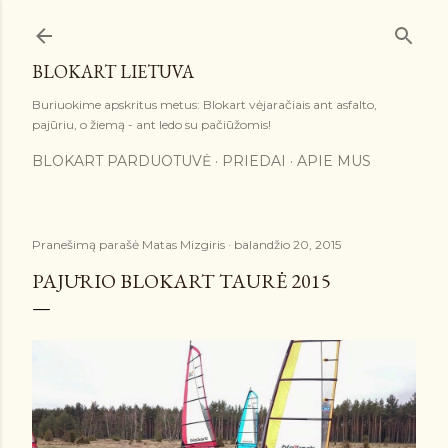
Praleisti ir pereiti prie pagrindinio turinio
BLOKART LIETUVA
Buriuokime apskritus metus: Blokart vėjaračiais ant asfalto,
pajūriu, o žiemą - ant ledo su pačiūžomis!
BLOKART PARDUOTUVĖ
PRIEDAI
APIE MUS
Pranešimą parašė
Matas Mizgiris
balandžio 20, 2015
PAJŪRIO BLOKART TAURĖ 2015