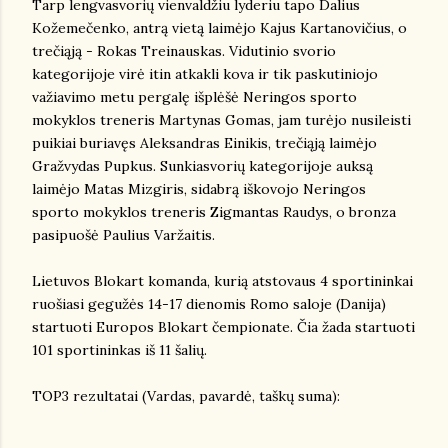
Tarp lengvasvorių vienvaldžiu lyderiu tapo Dalius
Kožemečenko, antrą vietą laimėjo Kajus Kartanovičius, o
trečiąją - Rokas Treinauskas. Vidutinio svorio
kategorijoje virė itin atkakli kova ir tik paskutiniojo
važiavimo metu pergalę išplėšė Neringos sporto
mokyklos treneris Martynas Gomas, jam turėjo nusileisti
puikiai buriavęs Aleksandras Einikis, trečiąją laimėjo
Gražvydas Pupkus. Sunkiasvorių kategorijoje auksą
laimėjo Matas Mizgiris, sidabrą iškovojo Neringos
sporto mokyklos treneris Zigmantas Raudys, o bronza
pasipuošė Paulius Varžaitis.
Lietuvos Blokart komanda, kurią atstovaus 4 sportininkai
ruošiasi gegužės 14-17 dienomis Romo saloje (Danija)
startuoti Europos Blokart čempionate. Čia žada startuoti
101 sportininkas iš 11 šalių.
TOP3 rezultatai (Vardas, pavardė, taškų suma):