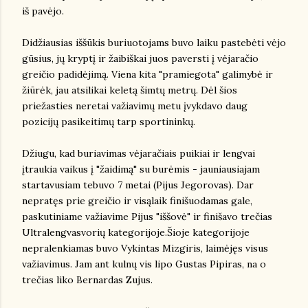
iš pavėjo.
Didžiausias iššūkis buriuotojams buvo laiku pastebėti vėjo
gūsius, jų kryptį ir žaibiškai juos paversti į vėjaračio
greičio padidėjimą. Viena kita "pramiegota" galimybė ir
žiūrėk, jau atsilikai keletą šimtų metrų. Dėl šios
priežasties neretai važiavimų metu įvykdavo daug
pozicijų pasikeitimų tarp sportininkų.
Džiugu, kad buriavimas vėjaračiais puikiai ir lengvai
įtraukia vaikus į "žaidimą" su burėmis - jauniausiajam
startavusiam tebuvo 7 metai (Pijus Jegorovas). Dar
nepratęs prie greičio ir visąlaik finišuodamas gale,
paskutiniame važiavime Pijus "iššovė" ir finišavo trečias
Ultralengvasvorių kategorijoje.Šioje kategorijoje
nepralenkiamas buvo Vykintas Mizgiris, laimėjęs visus
važiavimus. Jam ant kulnų vis lipo Gustas Pipiras, na o
trečias liko Bernardas Zujus.