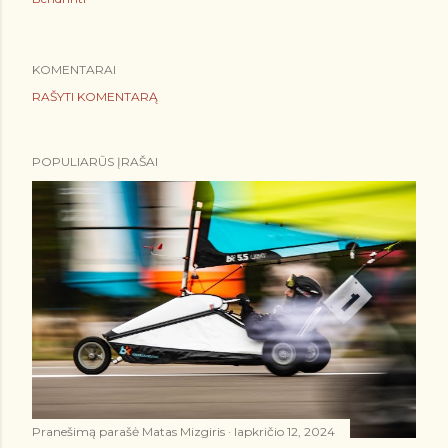
KOMENTARAI
RAŠYTI KOMENTARĄ
POPULIARŪS ĮRAŠAI
Pranešimą parašė
Matas Mizgiris
lapkričio 12, 2024