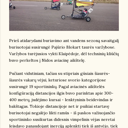
Prieš atidarydami buriavimo ant vandens sezoną savaitgalį
buriuotojai susirungė Pajūrio Blokart taurės varžybose.
Varžybos turėjusios vykti Klaipėdoje, dėl techninių kliūčių
buvo perkeltos į Nidos aviacinę aikštelę.
Pučiant vidutiniam, tačiau su stipriais gūsiais šiaurės-
šiaurės vakarų vėjui, keturiose svorio kategorijose
susirungė 19 sportininkų. Pagal aviacinės aikštelės
konfigūraciją distancijos ilgis buvo parinktas apie 300-
400 metrų, judėjimo kursai - lenktyninis beidevindas ir
bakštagas. Tokioje distancijoje net ir puikiai startavę
buriuotojai negalėjo likti ramūs - iš paskos važiuojančio
sportininko susikurtas didesnis vimpelinis vėjas neretai
leisdavo panaudojant inerciją aplenkti tiek iš antvėjo, tiek