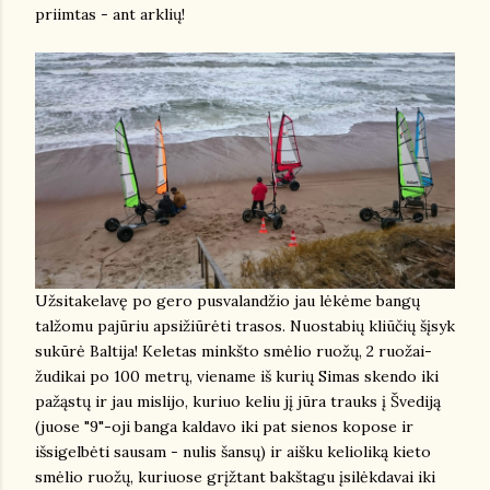
priimtas - ant arklių!
Užsitakelavę po gero pusvalandžio jau lėkėme bangų
talžomu pajūriu apsižiūrėti trasos. Nuostabių kliūčių šįsyk
sukūrė Baltija! Keletas minkšto smėlio ruožų, 2 ruožai-
žudikai po 100 metrų, viename iš kurių Simas skendo iki
pažąstų ir jau mislijo, kuriuo keliu jį jūra trauks į Švediją
(juose "9"-oji banga kaldavo iki pat sienos kopose ir
išsigelbėti sausam - nulis šansų) ir aišku kelioliką kieto
smėlio ruožų, kuriuose grįžtant bakštagu įsilėkdavai iki