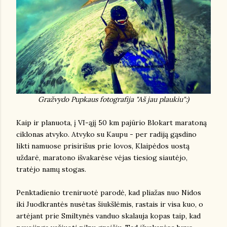
Gražvydo Pupkaus fotografija "Aš jau plaukiu":)
Kaip ir planuota, į VI-ąjį 50 km pajūrio Blokart maratoną
ciklonas atvyko. Atvyko su Kaupu - per radiją gąsdino
likti namuose prisirišus prie lovos, Klaipėdos uostą
uždarė, maratono išvakarėse vėjas tiesiog siautėjo,
tratėjo namų stogas.
Penktadienio treniruotė parodė, kad pliažas nuo Nidos
iki Juodkrantės nusėtas šiukšlėmis, rastais ir visa kuo, o
artėjant prie Smiltynės vanduo skalauja kopas taip, kad