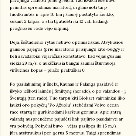
pavojinga važiuoti pilnu greičiu. Tad išvakarėse buvo
priimtas sprendimas maratoną organizuoti tarp
Juodkrantės ir apie 10 km į šiaurę pastatyto ženklo,
sukant 2 kilpas, o startą atidėti iki 12 val., kadangi
prognozės rodė vėjo silpimą.
Deja, šeštadienio rytas nebuvo optimistiškas. Atvykusios
gausios pajėgos (prie maratono prisijungė kite-buggy ir
keli savadarbiai vėjaračiai) konstatavo, kad vėjas gūsiais
siekia 29 m/s, o aukščiausia bangai šauniai šturmuoja
viršutines kopas - pliažo praktiškai 0.
Po pasilabinimų ir šnekų Kaunas ir Palanga pasidavė ir
išvyko ieškoti laimės į Smiltynę (nerado), o po valandos - į
Šventąją (ten rado). Tuo tarpu kiti Blokart vairininkai liko
laukti oro pokyčių "Po Ąžuolu" stebėdami Volvo ocean
race startą ir gurkšnodami karštus gėrimus. Apie antrą
valandą nusprendėme pajudėti link pajūrio pasidairyti ar
yra pokyčių. Pokyčiai buvo - vėjas pasilpęs iki 15 m/s,
jūra atsitraukusi per gerus 5 metrus. Taigi sprendimas