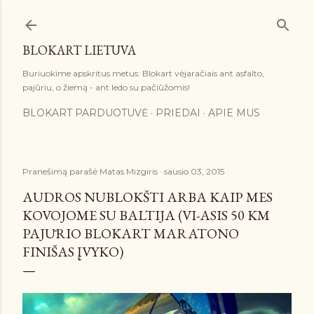
Praleisti ir pereiti prie pagrindinio turinio
BLOKART LIETUVA
Buriuokime apskritus metus: Blokart vėjaračiais ant asfalto,
pajūriu, o žiemą - ant ledo su pačiūžomis!
BLOKART PARDUOTUVĖ
PRIEDAI
APIE MUS
Pranešimą parašė
Matas Mizgiris
sausio 03, 2015
AUDROS NUBLOKŠTI ARBA KAIP MES
KOVOJOME SU BALTIJA (VI-ASIS 50 KM
PAJŪRIO BLOKART MARATONO
FINIŠAS ĮVYKO)