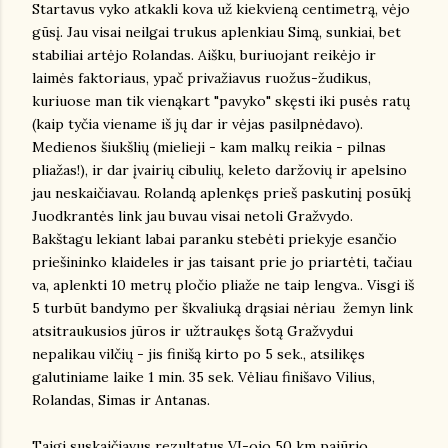
Startavus vyko atkakli kova už kiekvieną centimetrą, vėjo
gūsį. Jau visai neilgai trukus aplenkiau Simą, sunkiai, bet
stabiliai artėjo Rolandas. Aišku, buriuojant reikėjo ir
laimės faktoriaus, ypač privažiavus ruožus-žudikus,
kuriuose man tik vienąkart "pavyko" skęsti iki pusės ratų
(kaip tyčia viename iš jų dar ir vėjas pasilpnėdavo).
Medienos šiukšlių (mielieji - kam malkų reikia - pilnas
pliažas!), ir dar įvairių cibulių, keleto daržovių ir apelsino
jau neskaičiavau. Rolandą aplenkęs prieš paskutinį posūkį
Juodkrantės link jau buvau visai netoli Gražvydo.
Bakštagu lekiant labai paranku stebėti priekyje esančio
priešininko klaideles ir jas taisant prie jo priartėti, tačiau
va, aplenkti 10 metrų pločio pliaže ne taip lengva.. Visgi iš
5 turbūt bandymo per škvaliuką drąsiai nėriau žemyn link
atsitraukusios jūros ir užtraukęs šotą Gražvydui
nepalikau vilčių - jis finišą kirto po 5 sek., atsilikęs
galutiniame laike 1 min. 35 sek. Vėliau finišavo Vilius,
Rolandas, Simas ir Antanas.
Taigi suskaičiavus rezultatus VI-ojo 50 km pajūrio