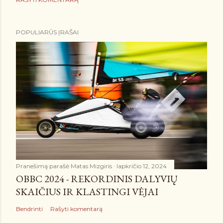
POPULIARŪS ĮRAŠAI
Pranešimą parašė
Matas Mizgiris
lapkričio 12, 2024
OBBC 2024 - REKORDINIS DALYVIŲ
SKAIČIUS IR KLASTINGI VĖJAI
Bendrinti
Rašyti komentarą