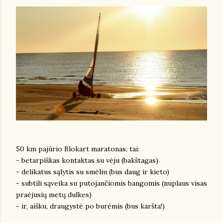
50 km pajūrio Blokart maratonas, tai:
- betarpiškas kontaktas su vėju (bakštagas)
- delikatus sąlytis su smėliu (bus daug ir kieto)
- subtili sąveika su putojančiomis bangomis (nuplaus visas
praėjusių metų dulkes)
- ir, aišku, draugystė po burėmis (bus karšta!)