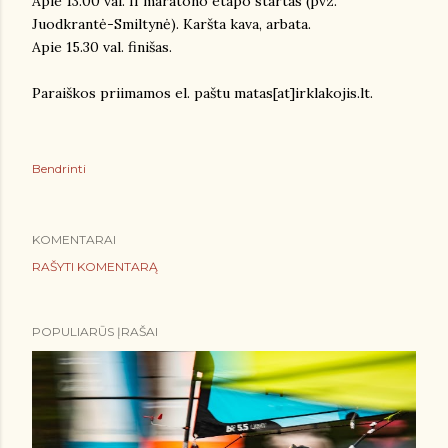
Apie 13.00 val. II maratono etapo startas (pvz.
Juodkrantė-Smiltynė). Karšta kava, arbata.
Apie 15.30 val. finišas.
Paraiškos priimamos el. paštu matas[at]irklakojis.lt.
Bendrinti
KOMENTARAI
RAŠYTI KOMENTARĄ
POPULIARŪS ĮRAŠAI