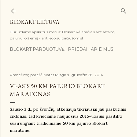
Praleisti ir pereiti prie pagrindinio turinio
BLOKART LIETUVA
Buriuokime apskritus metus: Blokart vėjaračiais ant asfalto,
pajūriu, o žiemą - ant ledo su pačiūžomis!
BLOKART PARDUOTUVĖ
PRIEDAI
APIE MUS
Pranešimą parašė
Matas Mizgiris
gruodžio 28, 2014
VI-ASIS 50 KM PAJŪRIO BLOKART
MARATONAS
Sausio 3 d., po švenčių, atkeliauja tikriausiai jau paskutinis
ciklonas, tad kviečiame naujuosius 2015-uosius pasitikti
susirungiant tradiciniame 50 km pajūrio Blokart
maratone.