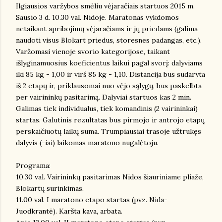
Ilgiausios varžybos smėliu vėjaračiais startuos 2015 m.
Sausio 3 d. 10.30 val. Nidoje. Maratonas vykdomos
netaikant apribojimų vėjaračiams ir jų priedams (galima
naudoti visus Blokart priedus, storesnes padangas, etc.).
Varžomasi vienoje svorio kategorijose, taikant
išlyginamuosius koeficientus laikui pagal svorį: dalyviams
iki 85 kg - 1,00 ir virš 85 kg - 1,10. Distancija bus sudaryta
iš 2 etapų ir, priklausomai nuo vėjo sąlygų, bus paskelbta
per vairininkų pasitarimą. Dalyviai startuos kas 2 min.
Galimas tiek individualus, tiek komandinis (2 vairininkai)
startas. Galutinis rezultatas bus pirmojo ir antrojo etapų
perskaičiuotų laikų suma. Trumpiausiai trasoje užtrukęs
dalyvis (-iai) laikomas maratono nugalėtoju.
Programa:
10.30 val. Vairininkų pasitarimas Nidos šiauriniame pliaže,
Blokartų surinkimas.
11.00 val. I maratono etapo startas (pvz. Nida-
Juodkrantė). Karšta kava, arbata.