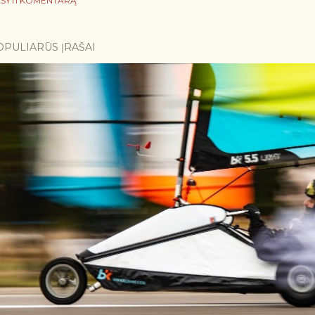
ŠYTI KOMENTARĄ
OPULIARŪS ĮRAŠAI