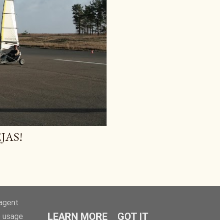
JAS!
-agent
LEARN MORE
GOT IT
e usage