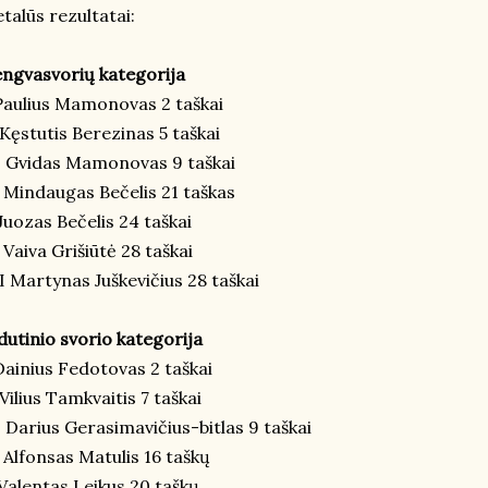
talūs rezultatai:
ngvasvorių kategorija
Paulius Mamonovas 2 taškai
 Kęstutis Berezinas 5 taškai
I Gvidas Mamonovas 9 taškai
 Mindaugas Bečelis 21 taškas
Juozas Bečelis 24 taškai
 Vaiva Grišiūtė 28 taškai
I Martynas Juškevičius 28 taškai
dutinio svorio kategorija
Dainius Fedotovas 2 taškai
 Vilius Tamkvaitis 7 taškai
I Darius Gerasimavičius-bitlas 9 taškai
 Alfonsas Matulis 16 taškų
Valentas Leikus 20 taškų