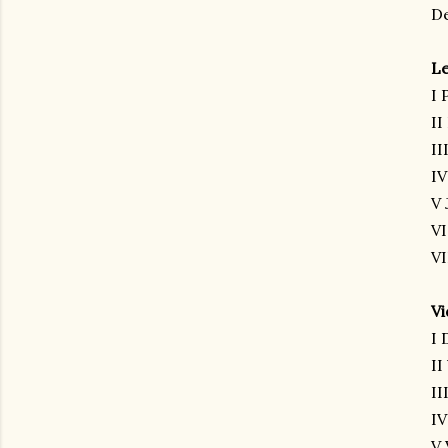
De
Le
I 
II
II
IV
V 
VI
VI
Vi
I 
II
II
IV
V 