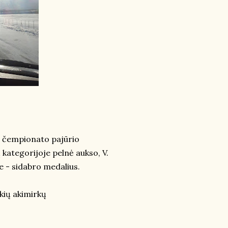
ių čempionato pajūrio
kategorijoje pelnė aukso, V.
e - sidabro medalius.
ikių akimirkų