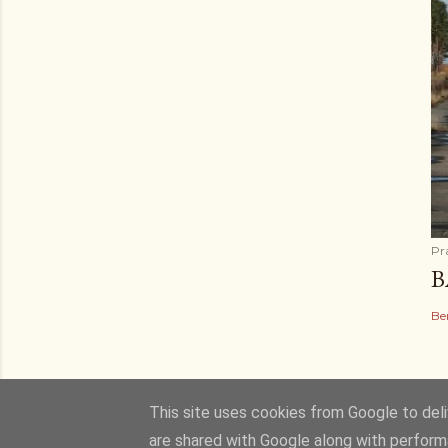
Pr
B
Be
This site uses cookies from Google to deliv
are shared with Google along with perform