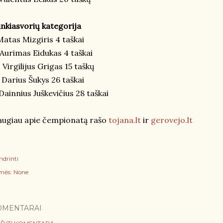
nkiasvorių kategorija
Matas Mizgiris 4 taškai
 Aurimas Eidukas 4 taškai
I Virgilijus Grigas 15 taškų
 Darius Šukys 26 taškai
Dainnius Juškevičius 28 taškai
ugiau apie čempionatą rašo
tojana.lt
ir
gerovejo.lt
ndrinti
mės:
None
OMENTARAI