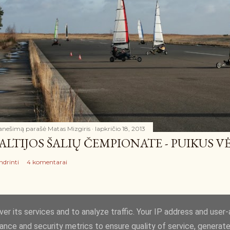
anešimą parašė
Matas Mizgiris
lapkričio 18, 2013
ALTIJOS ŠALIŲ ČEMPIONATE - PUIKUS VĖ
ndrinti
4 komentarai
er its services and to analyze traffic. Your IP address and user
ance and security metrics to ensure quality of service, generat
Teikia „Blogger“