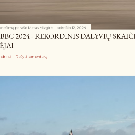
anešimą parašė
Matas Mizgiris
lapkričio 12, 2024
BBC 2024 - REKORDINIS DALYVIŲ SKAIČ
ĖJAI
ndrinti
Rašyti komentarą