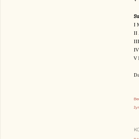
Su
I 
II
II
IV
V 
Da
Be
žy
K