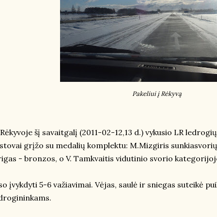
Pakeliui į Rėkyvą
 Rėkyvoje šį savaitgalį (2011-02-12,13 d.) vykusio LR ledrog
stovai grįžo su medalių komplektu: M.Mizgiris sunkiasvorių 
igas - bronzos, o V. Tamkvaitis vidutinio svorio kategorijoj
so įvykdyti 5-6 važiavimai. Vėjas, saulė ir sniegas suteikė pu
drogininkams.