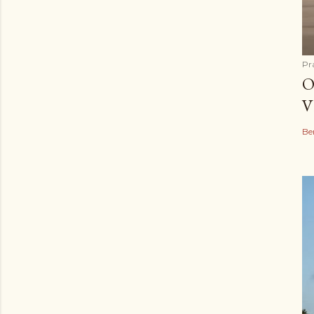
Pr
O
V
Be