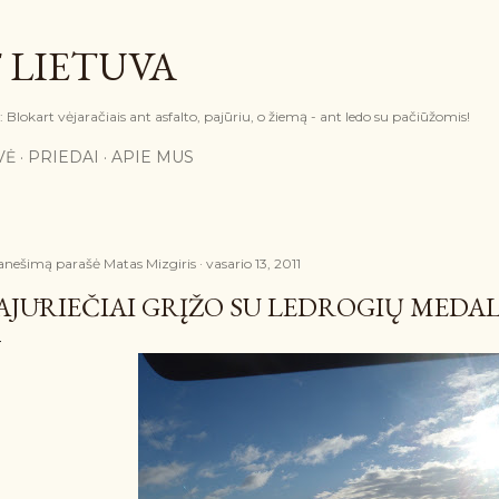
Praleisti ir pereiti prie pagrindinio turinio
 LIETUVA
Blokart vėjaračiais ant asfalto, pajūriu, o žiemą - ant ledo su pačiūžomis!
VĖ
PRIEDAI
APIE MUS
anešimą parašė
Matas Mizgiris
vasario 13, 2011
AJŪRIEČIAI GRĮŽO SU LEDROGIŲ MED