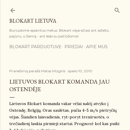
Praleisti ir pereiti prie pagrindinio turinio
BLOKART LIETUVA
Buriuokime apskritus metus: Blokart vėjaračiais ant asfalto,
pajūriu, o žiemą - ant ledo su pačiūžomis!
BLOKART PARDUOTUVĖ
PRIEDAI
APIE MUS
Pranešimą parašė
Matas Mizgiris
spalio 10, 2010
LIETUVOS BLOKART KOMANDA JAU
OSTENDĖJE
Lietuvos Blokart komanda vakar vėlai naktį atvyko į
Ostendę, Belgiją. Oras saulėtas, pučia 4-5 m/s pietryčių
vėjas. Šiandien laisvadienis, ryt-poryt treniruotės, o
trečiadienį laukia pirmieji startai. Prognozė kol kas puiki