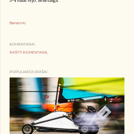
3-4 balai vėjo, nelietinga.
Bendrinti
KOMENTARAI
RAŠYTI KOMENTARĄ
POPULIARŪS ĮRAŠAI