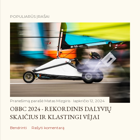
POPULIARŪS ĮRAŠAI
Pranešimą parašė
Matas Mizgiris
lapkričio 12, 2024
OBBC 2024 - REKORDINIS DALYVIŲ
SKAIČIUS IR KLASTINGI VĖJAI
Bendrinti
Rašyti komentarą