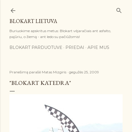
Praleisti ir pereiti prie pagrindinio turinio
BLOKART LIETUVA
Buriuokime apskritus metus: Blokart vėjaračiais ant asfalto,
pajūriu, o žiemą - ant ledo su pačiūžomis!
BLOKART PARDUOTUVĖ
PRIEDAI
APIE MUS
Pranešimą parašė
Matas Mizgiris
gegužės 25, 2009
"BLOKART KATEDRA"