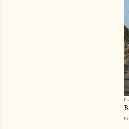
Pr
B
Be