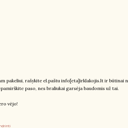
m pakeliui, rašykite el.paštu info[eta]irklakojis.lt ir būtinai
pamirškite paso, nes braliukai garsėja baudomis už tai.
ro vėjo!
ndrinti