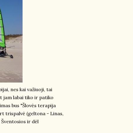
ai, nes kai važiuoji, tai
t jam labai tiko ir patiko
mimas bus "Šlovės terapija
t trispalvė (geltona - Linas,
 Šventosios ir dėl