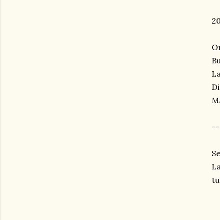
20
Or
Bu
La
Di
Ma
--
Se
La
tu