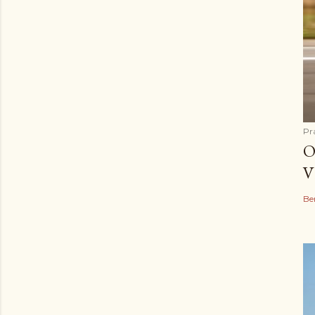
Pr
O
V
Be