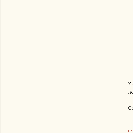
Ka
ne
Ge
Be