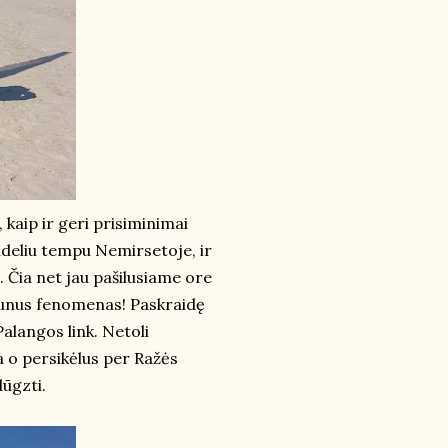
 kaip ir geri prisiminimai
ideliu tempu Nemirsetoje, ir
 Čia net jau pašilusiame ore
- šaunus fenomenas! Paskraidę
Palangos link. Netoli
 o persikėlus per Ražės
dūgzti.