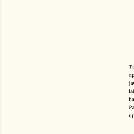
Ta
ap
ja
la
ha
Pa
up