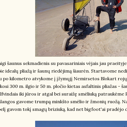
igi šaunus sekmadienis su pavasariniais vėjais jau praeityje,
ie idealų pliažą ir šaunų riedėjimą šiaurėn. Startavome ned
u po kilometro atvykome į įžymųjį Nemirsetos Blokart rojų.
ikosi 300 m. ilgio ir 50 m. pločio kietas asfaltinis pliažas 
lfvindais iki jūros ir atgal bei suraižę smėliuką patraukėme 
langos gavome trumpą minkšto smėlio ir žmonių ruožą. Na
elį gavom tokį smagų briziuką, kad net bigfoot'ai pradėjo 