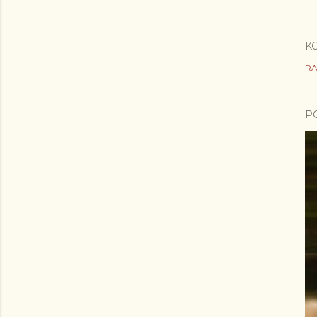
K
RA
P