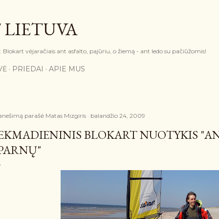
Praleisti ir pereiti prie pagrindinio turinio
 LIETUVA
Blokart vėjaračiais ant asfalto, pajūriu, o žiemą - ant ledo su pačiūžomis!
VĖ
PRIEDAI
APIE MUS
anešimą parašė
Matas Mizgiris
balandžio 24, 2009
EKMADIENINIS BLOKART NUOTYKIS "A
PARNŲ"