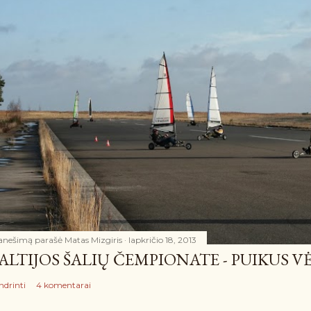
anešimą parašė
Matas Mizgiris
lapkričio 18, 2013
ALTIJOS ŠALIŲ ČEMPIONATE - PUIKUS VĖ
ndrinti
4 komentarai