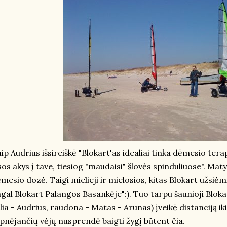
ip Audrius išsireiškė "Blokart'as idealiai tinka dėmesio terapij
sos akys į tave, tiesiog "maudaisi" šlovės spinduliuose". Maty
mesio dozė. Taigi mielieji ir mielosios, kitas Blokart užsiė
gal Blokart Palangos Basankėje":). Tuo tarpu šaunioji Blokar
lia - Audrius, raudona - Matas - Arūnas) įveikė distanciją iki
lpnėjančių vėjų nusprendė baigti žygį būtent čia.