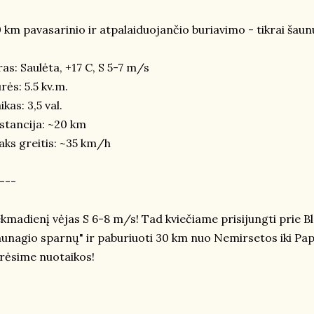
 km pavasarinio ir atpalaiduojančio buriavimo - tikrai šaun
as: Saulėta, +17 C, S 5-7 m/s
rės: 5.5 kv.m.
ikas: 3,5 val.
stancija: ~20 km
ks greitis: ~35 km/h
---
kmadienį vėjas S 6-8 m/s! Tad kviečiame prisijungti prie B
unagio sparnų" ir paburiuoti 30 km nuo Nemirsetos iki Papės 
rėsime nuotaikos!