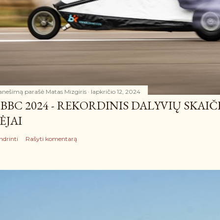
anešimą parašė
Matas Mizgiris
lapkričio 12, 2024
BBC 2024 - REKORDINIS DALYVIŲ SKAIČ
ĖJAI
ndrinti
Rašyti komentarą