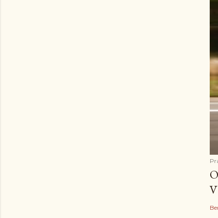
Pr
O
V
Be