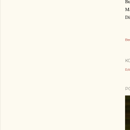
Bu
Ma
Di
Be
K
RA
P