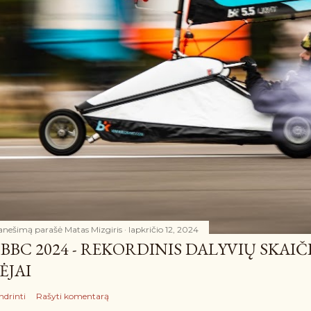
anešimą parašė
Matas Mizgiris
lapkričio 12, 2024
BBC 2024 - REKORDINIS DALYVIŲ SKAIČ
ĖJAI
ndrinti
Rašyti komentarą