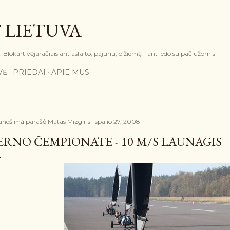
Praleisti ir pereiti prie pagrindinio turinio
 LIETUVA
Blokart vėjaračiais ant asfalto, pajūriu, o žiemą - ant ledo su pačiūžomis!
VĖ
PRIEDAI
APIE MUS
anešimą parašė
Matas Mizgiris
spalio 27, 2008
ERNO ČEMPIONATE - 10 M/S LAUNAGIS