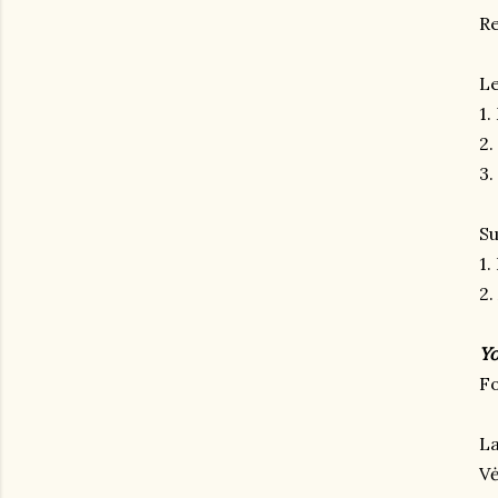
Re
Le
1.
2.
3.
Su
1.
2.
Yo
Fo
La
Vė