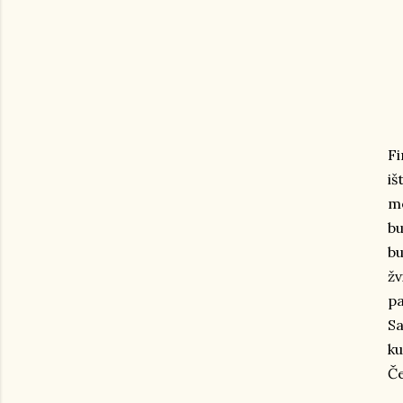
Fi
iš
me
bu
bu
žv
pa
Sa
ku
Če