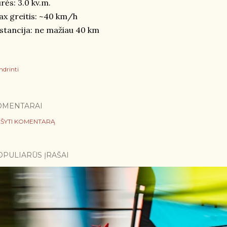
rės: 3.0 kv.m.
x greitis: ~40 km/h
stancija: ne mažiau 40 km
ndrinti
OMENTARAI
ŠYTI KOMENTARĄ
OPULIARŪS ĮRAŠAI