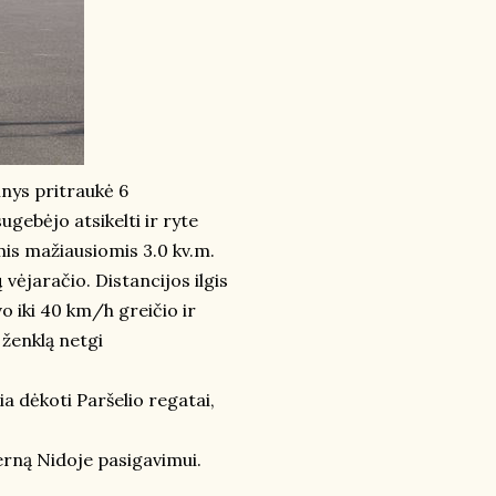
nys pritraukė 6
ugebėjo atsikelti ir ryte
mis mažiausiomis 3.0 kv.m.
vėjaračio. Distancijos ilgis
o iki 40 km/h greičio ir
ženklą netgi
kia dėkoti Paršelio regatai,
erną Nidoje pasigavimui.