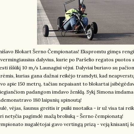
nišavo Blokart Šerno Čempionatas! Ekspromtu gimęs rengi
tvermingiausius dalyvius, kurie po Paršelio regatos puotos s
sti iššūkį 10 m/s Launagiui vėjui. Dalyviai buriavo su pačio
rėmis, kurias gana dažnai reikėjo tramdyti, kad neapverstų 
vo apie 150 metrų, tačiau nepaisant to blokartai įsibėgėdav
iegiančiom padangom imdavo ženklą. Sykį Simona imdama 
demonstravo 180 laipsnių spinoutą!
ulė, vėjas, šaunus greitis ir puiki nuotaika - ir už visa tai rei
ri netyčia pagimdė mažą broliuką - Šerno čempionatą!
mpionato nugalėtojai gavo vertingą prizą - veją knisantį š