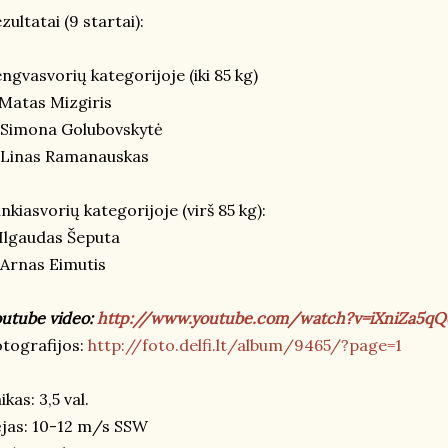
zultatai (9 startai):
ngvasvorių kategorijoje (iki 85 kg)
 Matas Mizgiris
 Simona Golubovskytė
 Linas Ramanauskas
nkiasvorių kategorijoje (virš 85 kg):
 Ilgaudas Šeputa
 Arnas Eimutis
utube video:
http://www.youtube.com/watch?v=iXniZa5qQ
tografijos:
http://foto.delfi.lt/album/9465/?page=1
ikas: 3,5 val.
jas: 10-12 m/s SSW