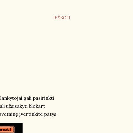
IEŠKOTI
ankytojai gali pasirinkti
i užsisakyti blokart
svetainę įvertinkite patys!