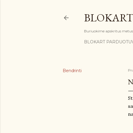
BLOKART
Buriuokime apskritus metus: 
BLOKART PARDUOTU
Bendrinti
Pr
N
St
sa
na