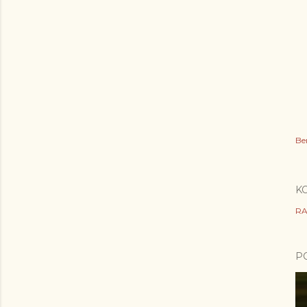
Be
K
RA
P