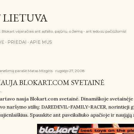
Praleisti ir pereiti prie pagrindinio turinio
 LIETUVA
Blokart vėjaračiais ant asfalto, pajūriu, o žiemą - ant ledo su pačiūžomis!
VĖ
PRIEDAI
APIE MUS
anešimą parašė
Matas Mizgiris
rugsėjo 27, 2008
AUJA BLOKART.COM SVETAINĖ
artavo nauja Blokart.com svetainė. Dinamiškoje svetainėje l
vo naršymo stilių: DAREDEVIL-FAMILY-RACER, norintieji gal
ujienlaiškius. Spauskite ant paveiksliuko apačioje ir naująją 