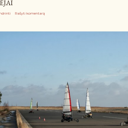
ĖJAI
ndrinti
Rašyti komentarą