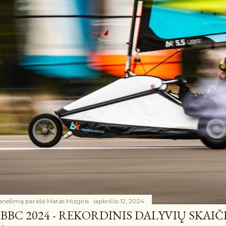
anešimą parašė
Matas Mizgiris
lapkričio 12, 2024
BBC 2024 - REKORDINIS DALYVIŲ SKAIČ