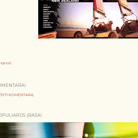
ndrinti
OMENTARAI
ŠYTI KOMENTARĄ
OPULIARŪS ĮRAŠAI