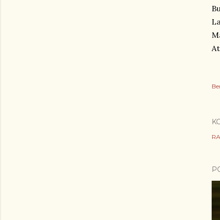
Bu
La
Ma
At
Be
K
RA
P