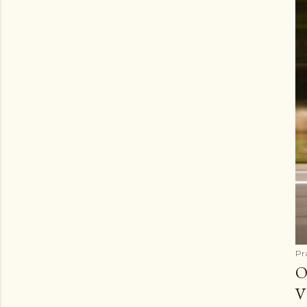
Pr
O
V