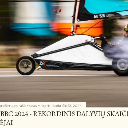
anešimą parašė
Matas Mizgiris
lapkričio 12, 2024
BBC 2024 - REKORDINIS DALYVIŲ SKAIČ
ĖJAI