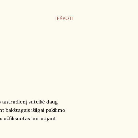
IEŠKOTI
s antradienį suteikė daug
bakštagais išilgai pakilimo
s užfiksuotas buriuojant