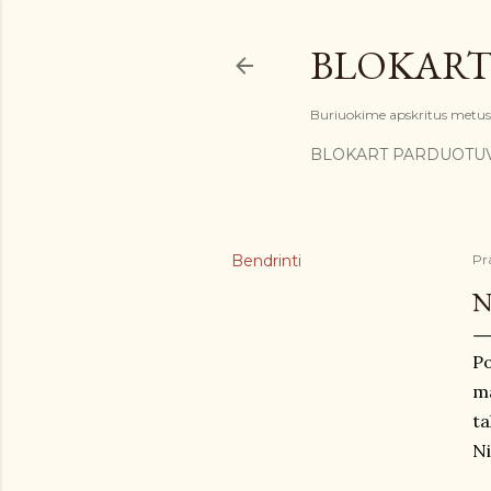
BLOKART
Buriuokime apskritus metus: 
BLOKART PARDUOTU
Bendrinti
Pr
N
Po
ma
ta
N