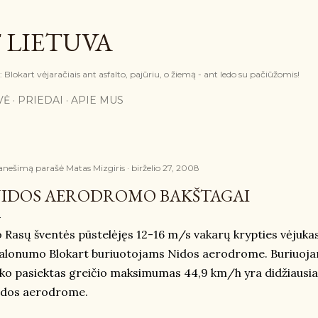
Praleisti ir pereiti prie pagrindinio turinio
 LIETUVA
Blokart vėjaračiais ant asfalto, pajūriu, o žiemą - ant ledo su pačiūžomis!
VĖ
PRIEDAI
APIE MUS
anešimą parašė
Matas Mizgiris
birželio 27, 2008
IDOS AERODROMO BAKŠTAGAI
 Rasų šventės pūstelėjęs 12-16 m/s vakarų krypties vėjuka
lonumo Blokart buriuotojams Nidos aerodrome. Buriuojant 
ko pasiektas greičio maksimumas 44,9 km/h yra didžiausia
idos aerodrome.