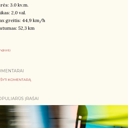
rės: 3.0 kv.m.
ikas: 2,0 val.
x greitis: 44,9 km/h
stumas: 52,3 km
ndrinti
OMENTARAI
ŠYTI KOMENTARĄ
OPULIARŪS ĮRAŠAI