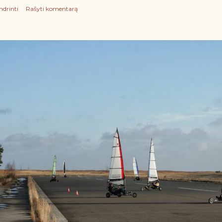
ndrinti
Rašyti komentarą