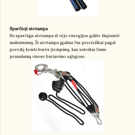
Sparčioji atotampa
Su sparčiąja atotampa iš vėjo energijos galite išspausti
maksimumą. Ši atotampa įgalina Jus preciziškai pagal
poreikį keisti burės įtempimą, kas suteikia Jums
pranašumą visose buriavimo sąlygose.