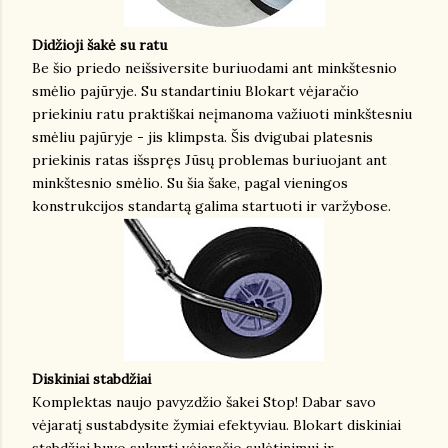
Didžioji šakė su ratu
Be šio priedo neišsiversite buriuodami ant minkštesnio
smėlio pajūryje. Su standartiniu Blokart vėjaračio
priekiniu ratu praktiškai neįmanoma važiuoti minkštesniu
smėliu pajūryje - jis klimpsta. Šis dvigubai platesnis
priekinis ratas išspręs Jūsų problemas buriuojant ant
minkštesnio smėlio. Su šia šake, pagal vieningos
konstrukcijos standartą galima startuoti ir varžybose.
Diskiniai stabdžiai
Komplektas naujo pavyzdžio šakei Stop! Dabar savo
vėjaratį sustabdysite žymiai efektyviau. Blokart diskiniai