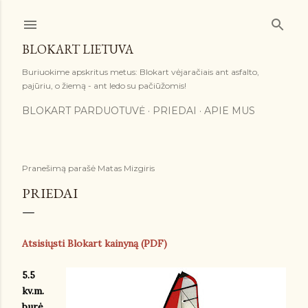
Praleisti ir pereiti prie pagrindinio turinio
BLOKART LIETUVA
Buriuokime apskritus metus: Blokart vėjaračiais ant asfalto,
pajūriu, o žiemą - ant ledo su pačiūžomis!
BLOKART PARDUOTUVĖ
PRIEDAI
APIE MUS
Pranešimą parašė
Matas Mizgiris
PRIEDAI
Atsisiųsti Blokart kainyną (PDF)
5.5
kv.m.
burė