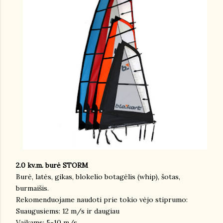
2.0 kv.m. burė STORM
Burė, latės, gikas, blokelio botagėlis (whip), šotas,
burmaišis.
Rekomenduojame naudoti prie tokio vėjo stiprumo:
Suaugusiems: 12 m/s ir daugiau
Vaikams: 5-10 m/s