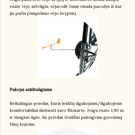
esate vėjo atžvilgiu, vėjarodė Jums visada parodys iš kur
jis pučia (vimpelinio vėjo kryptis).
Pakojai aukštaūgiams
Reikalingas priedas, kuris leidžia ilgakojams/ilgakojėms
komfortabiliai išsitiesti savo Blokarte. Jeigu esate 1,90 m.
ir daugiau ūgio, šis priedas ženkliai palengvins gyvenimą
Jūsų kojoms.