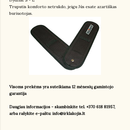
Dydžiai: S - L
Truputis komforto netrukdo, jeigu Jūs esate azartiškas
buriuotojas.
Visoms prekėms yra suteikiama 12 mėnesių gamintojo
garantija
Daugiau informacijos - skambinkite tel. +370 618 81957,
arba rašykite e-paštu: info@irklakojis.lt