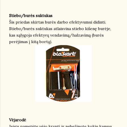
Stiebo/burės suktukas
Šis priedas skirtas burės darbo efektyvumui didinti.
Stiebo/burės suktukas atlaisvina stiebo kišenę burėje,
kas sąlygoja efektyvų vendavimą/halzavimą (burės
perėjimas į kitą bortą).
Vėjarodė
Jeigu pametėte vėjo kryptį ir nebežinote kokiu kampu