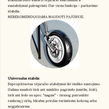
stabdžiai buvo sukurti vėjaračio sulėtinimui ir
sustabdymui palengvinti. Dar viena funkcija - parkavimo
stabdis.
NEREKOMENDUOJAMA NAUDOTI PAJŪRYJE.
Universalus stabdis
Suprojektuotas vėjaračio stabdymui iki visiško sustojimo.
Galima naudoti tiek ant minkšto pagrindo (smėlis, žolė),
tiek ant ledo su spec. "nagais" - tiesiog patraukite
rankeną į viršų. Idealus priedas turintiems kokoną arba
neįgaliesiems.