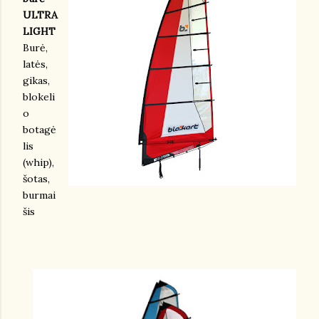
ULTRA
LIGHT
Burė,
latės,
gikas,
blokeli
o
botagė
lis
(whip),
šotas,
burmai
šis